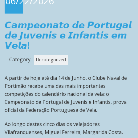
06/22/2026
𝘾𝙖𝙢𝙥𝙚𝙤𝙣𝙖𝙩𝙤 𝙙𝙚 𝙋𝙤𝙧𝙩𝙪𝙜𝙖𝙡
𝙙𝙚 𝙅𝙪𝙫𝙚𝙣𝙞𝙨 𝙚 𝙄𝙣𝙛𝙖𝙣𝙩𝙞𝙨 𝙚𝙢
𝙑𝙚𝙡𝙖!
Category :
Uncategorized
A partir de hoje até dia 14 de Junho, o Clube Naval de
Portimão recebe uma das mais importantes
competições do calendário nacional da vela: o
Campeonato de Portugal de Juvenis e Infantis, prova
oficial da Federação Portuguesa de Vela.
Ao longo destes cinco dias os velejadores
Vilafranquenses, Miguel Ferreira, Margarida Costa,