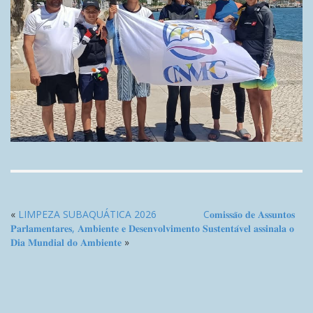
«
LIMPEZA SUBAQUÁTICA 2026
C𝐨𝐦𝐢𝐬𝐬𝐚̃𝐨 𝐝𝐞 𝐀𝐬𝐬𝐮𝐧𝐭𝐨𝐬
𝐏𝐚𝐫𝐥𝐚𝐦𝐞𝐧𝐭𝐚𝐫𝐞𝐬, 𝐀𝐦𝐛𝐢𝐞𝐧𝐭𝐞 𝐞 𝐃𝐞𝐬𝐞𝐧𝐯𝐨𝐥𝐯𝐢𝐦𝐞𝐧𝐭𝐨 𝐒𝐮𝐬𝐭𝐞𝐧𝐭𝐚́𝐯𝐞𝐥 𝐚𝐬𝐬𝐢𝐧𝐚𝐥𝐚 𝐨
𝐃𝐢𝐚 𝐌𝐮𝐧𝐝𝐢𝐚𝐥 𝐝𝐨 𝐀𝐦𝐛𝐢𝐞𝐧𝐭𝐞
»