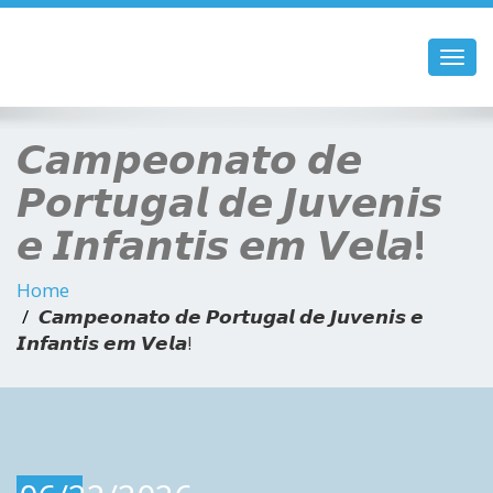
Toggl
navig
𝘾𝙖𝙢𝙥𝙚𝙤𝙣𝙖𝙩𝙤 𝙙𝙚
𝙋𝙤𝙧𝙩𝙪𝙜𝙖𝙡 𝙙𝙚 𝙅𝙪𝙫𝙚𝙣𝙞𝙨
𝙚 𝙄𝙣𝙛𝙖𝙣𝙩𝙞𝙨 𝙚𝙢 𝙑𝙚𝙡𝙖!
Home
𝘾𝙖𝙢𝙥𝙚𝙤𝙣𝙖𝙩𝙤 𝙙𝙚 𝙋𝙤𝙧𝙩𝙪𝙜𝙖𝙡 𝙙𝙚 𝙅𝙪𝙫𝙚𝙣𝙞𝙨 𝙚
𝙄𝙣𝙛𝙖𝙣𝙩𝙞𝙨 𝙚𝙢 𝙑𝙚𝙡𝙖!