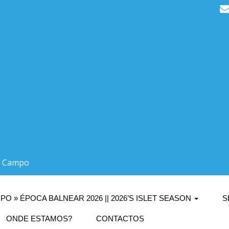
do Campo
PO » ÉPOCA BALNEAR 2026 || 2026’S ISLET SEASON
S
ONDE ESTAMOS?
CONTACTOS