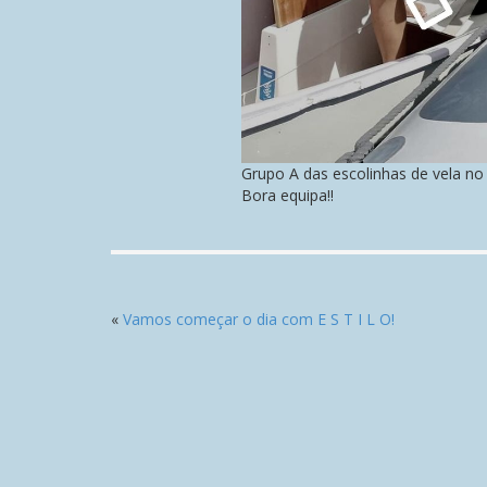
Grupo A das escolinhas de vela no 
Bora equipa!!
«
Vamos começar o dia com E S T I L O!