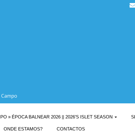
do Campo
PO » ÉPOCA BALNEAR 2026 || 2026’S ISLET SEASON
S
ONDE ESTAMOS?
CONTACTOS