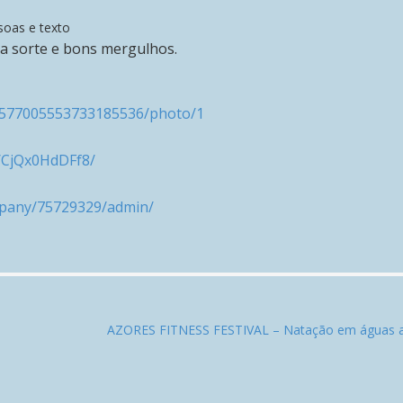
a sorte e bons mergulhos.
s/1577005553733185536/photo/1
/CjQx0HdDFf8/
mpany/75729329/admin/
AZORES FITNESS FESTIVAL – Natação em águas 