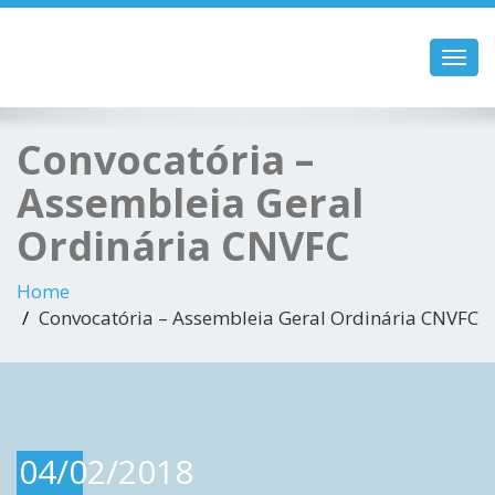
Toggl
navig
Convocatória –
Assembleia Geral
Ordinária CNVFC
Home
Convocatória – Assembleia Geral Ordinária CNVFC
04/02/2018