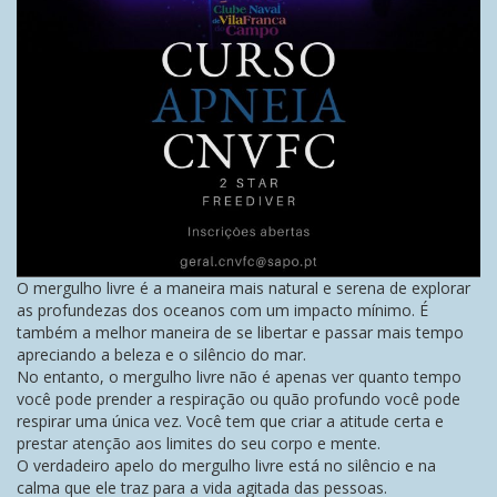
O mergulho livre é a maneira mais natural e serena de explorar
as profundezas dos oceanos com um impacto mínimo. É
também a melhor maneira de se libertar e passar mais tempo
apreciando a beleza e o silêncio do mar.
No entanto, o mergulho livre não é apenas ver quanto tempo
você pode prender a respiração ou quão profundo você pode
respirar uma única vez. Você tem que criar a atitude certa e
prestar atenção aos limites do seu corpo e mente.
O verdadeiro apelo do mergulho livre está no silêncio e na
calma que ele traz para a vida agitada das pessoas.