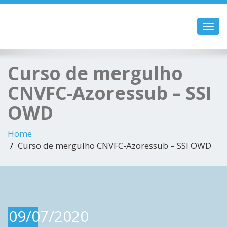
Toggl
navig
Curso de mergulho
CNVFC-Azoressub – SSI
OWD
Home
Curso de mergulho CNVFC-Azoressub – SSI OWD
09/07/2020