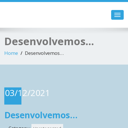
Toggl
navig
Desenvolvemos…
Home
Desenvolvemos…
03/12/2021
Desenvolvemos…