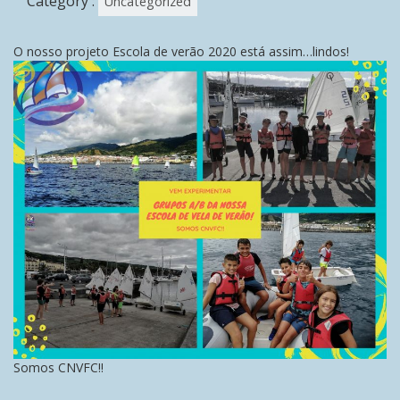
Category :
Uncategorized
O nosso projeto Escola de verão 2020 está assim…lindos!
Somos CNVFC!!