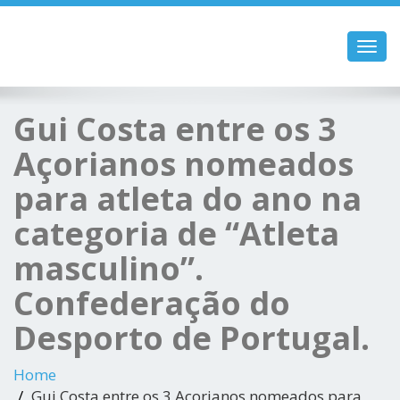
Toggl
navig
Gui Costa entre os 3
Açorianos nomeados
para atleta do ano na
categoria de “Atleta
masculino”.
Confederação do
Desporto de Portugal.
Home
Gui Costa entre os 3 Açorianos nomeados para