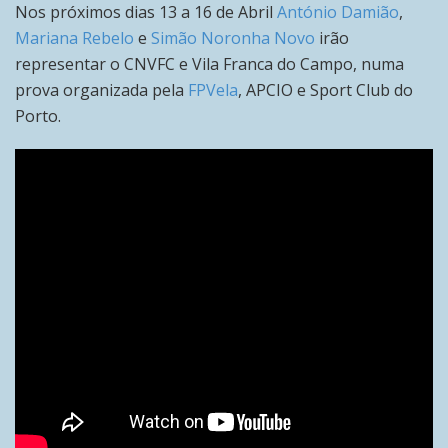
Nos próximos dias 13 a 16 de Abril
António Damião
,
Mariana Rebelo
e
Simão Noronha Novo
irão
representar o CNVFC e Vila Franca do Campo, numa
prova organizada pela
FPVela
, APCIO e Sport Club do
Porto.