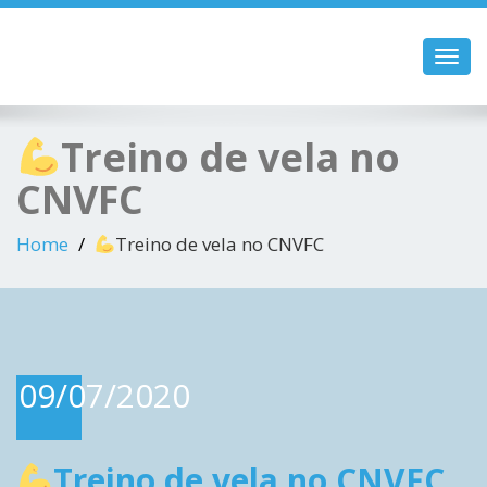
Toggl
navig
Treino de vela no
CNVFC
Home
Treino de vela no CNVFC
09/07/2020
Treino de vela no CNVFC