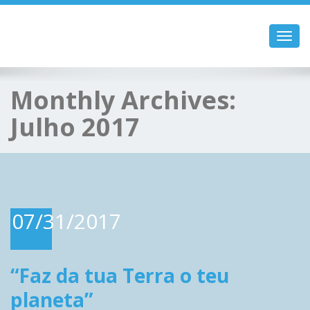
Toggl
navig
Monthly Archives:
Julho 2017
07/31/2017
“Faz da tua Terra o teu
planeta”