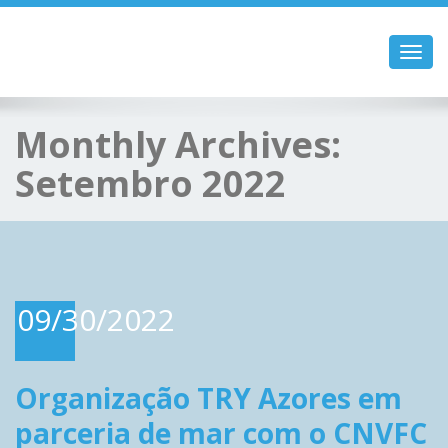
Toggl
navig
Monthly Archives:
Setembro 2022
09/30/2022
Organização TRY Azores em
parceria de mar com o CNVFC