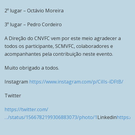
2º lugar – Octávio Moreira
3º lugar – Pedro Cordeiro
A Direção do CNVFC vem por este meio agradecer a
todos os participante, SCMVFC, colaboradores e
acompanhantes pela contribuição neste evento.
Muito obrigado a todos.
Instagram
https://www.instagram.com/p/CiIIs-iDFtB/
Twitter
https://twitter.com/
…/status/1566782199306883073/photo/1
Linkedin
https:/