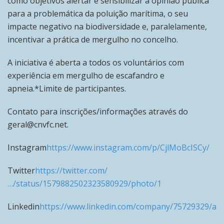
como objetivos alertar e sensibilizar a opinião pública
para a problemática da poluição marítima, o seu
impacte negativo na biodiversidade e, paralelamente,
incentivar a prática de mergulho no concelho.
A iniciativa é aberta a todos os voluntários com
experiência em mergulho de escafandro e
apneia.*Limite de participantes.
Contato para inscrições/informações através do
geral@cnvfc.net.
Instagram
https://www.instagram.com/p/CjlMoBcISCy/
Twitter
https://twitter.com/
…/status/1579882502323580929/photo/1
Linkedin
https://www.linkedin.com/company/75729329/ad