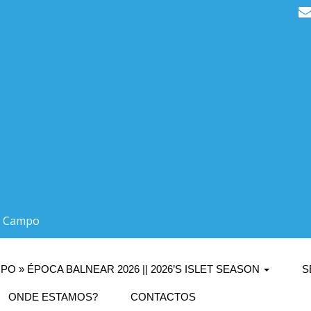
do Campo
PO » ÉPOCA BALNEAR 2026 || 2026’S ISLET SEASON
S
ONDE ESTAMOS?
CONTACTOS