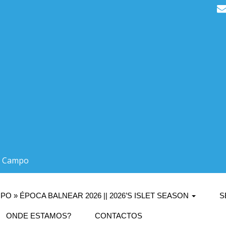
do Campo
PO » ÉPOCA BALNEAR 2026 || 2026’S ISLET SEASON
S
ONDE ESTAMOS?
CONTACTOS